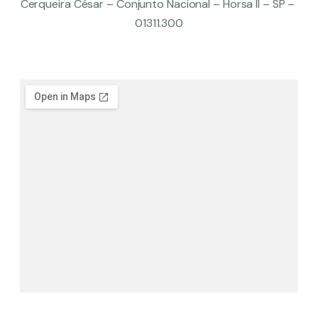
Cerqueira César – Conjunto Nacional – Horsa II – SP –
01311.300